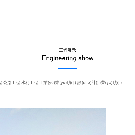
工程展示
Engineering show
程
公路工程
水利工程
工業(yè)業(yè)績(jī)
設(shè)計(jì)業(yè)績(jī)