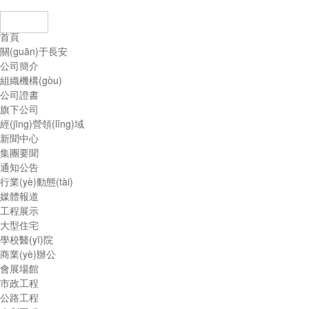
登錄
首頁
關(guān)于長安
公司簡介
組織機構(gòu)
公司證書
旗下公司
經(jīng)營領(lǐng)域
新聞中心
集團要聞
通知公告
行業(yè)動態(tài)
媒體報道
工程展示
大型住宅
學校醫(yī)院
商業(yè)辦公
會展場館
市政工程
公路工程