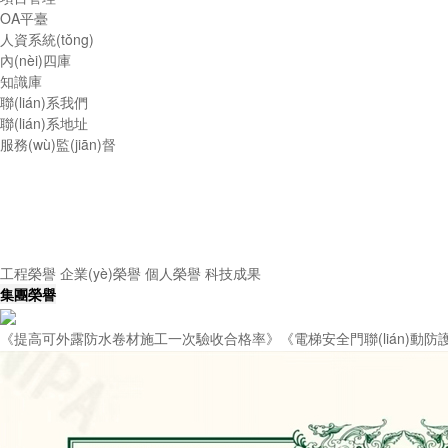
OA平臺
人資系統(tǒng)
內(nèi)四庫
知識庫
聯(lián)系我們
聯(lián)系地址
服務(wù)監(jiān)督
工程榮譽
企業(yè)榮譽
個人榮譽
科技成果
集團榮譽
《提高可外露防水卷材施工一次驗收合格率》《電梯安全門聯(lián)動防護結(j