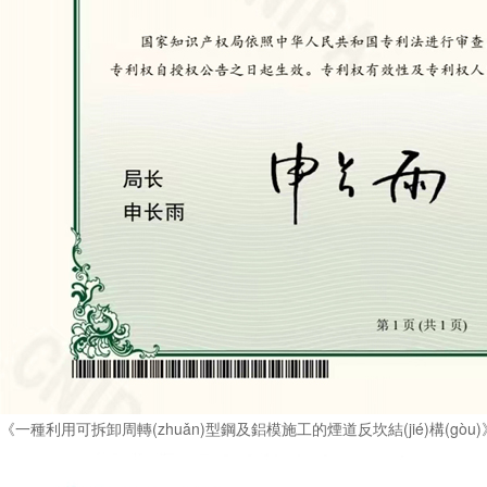
《一種利用可拆卸周轉(zhuǎn)型鋼及鋁模施工的煙道反坎結(jié)構(gò