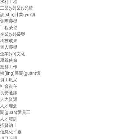
水利工程
工業(yè)業(yè)績
設(shè)計業(yè)績
集團榮譽
工程榮譽
企業(yè)榮譽
科技成果
個人榮譽
企業(yè)文化
愿景使命
黨群工作
領(lǐng)導關(guān)懷
員工風采
社會責任
長安通訊
人力資源
人才理念
關(guān)愛員工
人才培訓
招賢納士
信息化平臺
項目管理