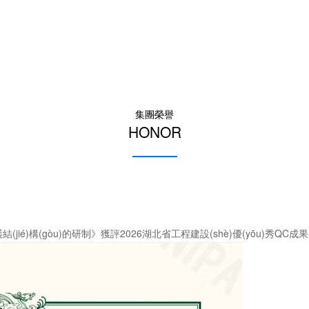
集團榮譽
HONOR
ié)構(gòu)的研制》獲評2026湖北省工程建設(shè)優(yōu)秀QC