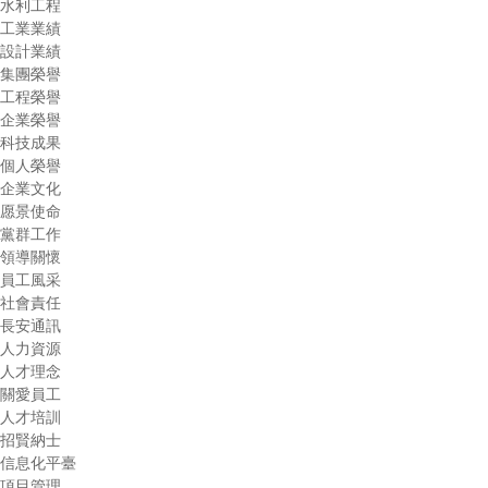
水利工程
工業業績
設計業績
集團榮譽
工程榮譽
企業榮譽
科技成果
個人榮譽
企業文化
愿景使命
黨群工作
領導關懷
員工風采
社會責任
長安通訊
人力資源
人才理念
關愛員工
人才培訓
招賢納士
信息化平臺
項目管理