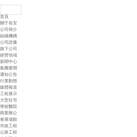
登錄
首頁
關于長安
公司簡介
組織機構
公司證書
旗下公司
經營領域
新聞中心
集團要聞
通知公告
行業動態
媒體報道
工程展示
大型住宅
學校醫院
商業辦公
會展場館
市政工程
公路工程