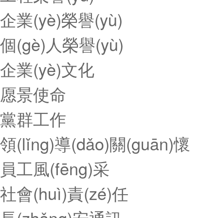
企業(yè)榮譽(yù)
個(gè)人榮譽(yù)
企業(yè)文化
愿景使命
黨群工作
領(lǐng)導(dǎo)關(guān)懷
員工風(fēng)采
社會(huì)責(zé)任
長(zhǎng)安通訊